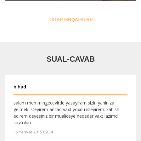
DİGƏR MƏQALƏLƏR
SUAL-CAVAB
emin
salam hekim varikoz xesdeliyi cinsi zeifliye sebeb ola
bilermi?MINNETDARAM
15 Yanvar 2015 09:26