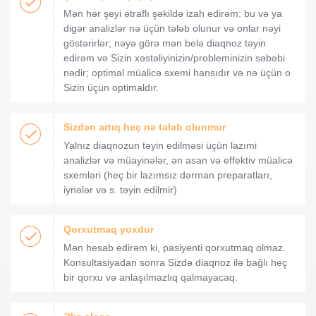
Mən hər şeyi ətraflı şəkildə izah edirəm: bu və ya
digər analizlər nə üçün tələb olunur və onlar nəyi
göstərirlər; nəyə görə mən belə diaqnoz təyin
edirəm və Sizin xəstəliyinizin/probleminizin səbəbi
nədir; optimal müalicə sxemi hansıdır və nə üçün o
Sizin üçün optimaldır.
Sizdən artıq heç nə tələb olunmur
Yalnız diaqnozun təyin edilməsi üçün lazımi
analizlər və müayinələr, ən asan və effektiv müalicə
sxemləri (heç bir lazımsız dərman preparatları,
iynələr və s. təyin edilmir)
Qorxutmaq yoxdur
Mən hesab edirəm ki, pasiyenti qorxutmaq olmaz.
Konsultasiyadan sonra Sizdə diaqnoz ilə bağlı heç
bir qorxu və anlaşılmazlıq qalmayacaq.