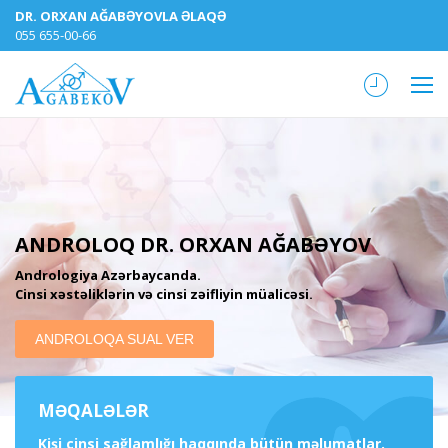
DR. ORXAN AĞABƏYOVLA ƏLAQƏ
055 655-00-66
ANDROLOQ DR. ORXAN AĞABƏYOV
Andrologiya Azərbaycanda.
Cinsi xəstəliklərin və cinsi zəifliyin müalicəsi.
ANDROLOQA SUAL VER
MƏQALƏLƏR
Kişi cinsi sağlamlığı haqqında bütün məlumatlar.