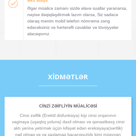
Əks əlaqə
Əgər müalicə zamanı sizdə əlavə suallar yaranarsa,
nəyisə dəqiqləşdirmək lazım olarsa, Siz sadəcə
olaraq mənim mobil telefon nömrəmə zəng
edəcəksiniz və hərtərəfli cavablar və tövsiyyələr
alacaqsınız.
XİDMƏTLƏR
CINZI ZƏIFLIYIN MÜALICƏSI
Cinsi zəiflik (Erektil disfunksiya) kişi cinsi orqanının
vaginaya (uşaqlıq yoluna) daxil olması və qənaətbəxş cinsi
aktı yerinə yetirmək üçün kifayət edən ereksiyaya(sərtlik)
nail olmaq və ya saxlamaq bacarıqsızlığı kimi müəyyən