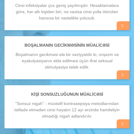
Cinsi infeksiyalar çox geniş yayılmışdır. Hesablamalara
görə, hər altı kişidən biri, nə vaxtsa cinsi yolla ötürülən
hansısa bir xəstəliklə yoluxub.
Daha
ətraflı
BOŞALMANIN GECIKMƏSININ MÜALICƏSI
Boşalmanın gecikməsi elə bir vəziyyətdir ki, orqazm və
eyakulyasiyanın əldə edilməsi üçün ifrat seksual
stimulyasiya tələb edilir.
Daha
ətraflı
KIŞI SONSUZLUĞUNUN MÜALICƏSI
"Sonsuz nigah" - müxtəlif kontrasepsiya metodlarından
istifadə etmədən cinsi həyatın 12 ayı ərzində hamiləliyin
olmadığı nigah adlandırılır.
Daha