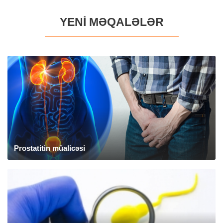
YENİ MƏQALƏLƏR
Prostatitin müalicəsi