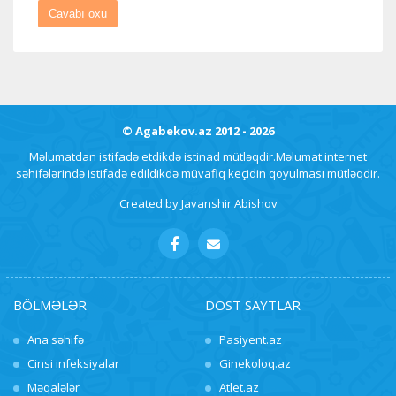
Cavabı oxu
© Agabekov.az 2012 - 2026
Məlumatdan istifadə etdikdə istinad mütləqdir.Məlumat internet
səhifələrində istifadə edildikdə müvafiq keçidin qoyulması mütləqdir.
Created by
Javanshir Abishov
BÖLMƏLƏR
DOST SAYTLAR
Ana səhifə
Pasiyent.az
Cinsi infeksiyalar
Ginekoloq.az
Məqalələr
Atlet.az