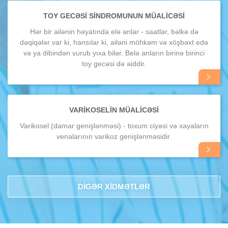
ətraflı
TOY GECƏSI SINDROMUNUN MÜALICƏSI
Hər bir ailənin həyatında elə anlar - saatlar, bəlkə də
dəqiqələr var ki, hansılar ki, ailəni möhkəm və xöşbəxt edə
və ya dibindən vurub yıxa bilər. Belə anların birinə birinci
toy gecəsi də aiddir.
Daha
ətraflı
VARIKOSELIN MÜALICƏSI
Varikosel (damar genişlənməsi) - toxum ciyəsi və xayaların
venalarının varikoz genişlənməsidir.
Daha
ətraflı
DİGƏR XİDMƏTLƏR