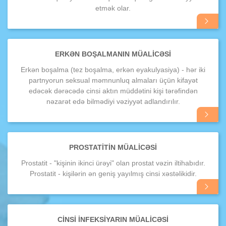
etmək olar.
Daha
ətraflı
ERKƏN BOŞALMANIN MÜALICƏSI
Erkən boşalma (tez boşalma, erkən eyakulyasiya) - hər iki
partnyorun seksual məmnunluq almaları üçün kifayət
edəcək dərəcədə cinsi aktın müddətini kişi tərəfindən
nəzarət edə bilmədiyi vəziyyət adlandırılır.
Daha
ətraflı
PROSTATITIN MÜALICƏSI
Prostatit - "kişinin ikinci ürəyi" olan prostat vəzin iltihabıdır.
Prostatit - kişilərin ən geniş yayılmış cinsi xəstəlikidir.
Daha
ətraflı
CINSI INFEKSIYARIN MÜALICƏSI