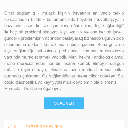
Cinsi sağlamlıq - müasir kişinin həyatının ən vacib tərkib
hissələrindən biridir - bu ümumilikdə həyatda müvəffəqiyyətin
bazasıdır, əsasıdır - axı qadınlarla uğuru olan, “kişi sağlamlığı”
ilə heç bir problemi olmayan kişi, əminlik və ona hər bir işdə -
gündəlik problemlərin həllindən başlayaraq biznesdə uğurun əldə
olunmasına qədər - kömək edən gücü qazanır. Buna görə də
kişi sağlamlığı sahəsində problemlər zamanı mütəxəssisə
vaxtında müraciət etmək vacibdir. Mən, həkim - androloq olaraq,
mənə müraciət edən hər bir insana kömək etməyə, düzgün
müalicə təyin etməyə, etibarlı və uzun müddətli münasibətlər
qurmağa çalışıram. Öz sağlamlığınızı mənə etibar edərkən, Siz
dəqiq diaqnostika və keyfiyyətli müalicəyə əmin ola bilərsiniz.
Hörmətlə, Dr. Orxan Ağabəyov
SUAL VER
Şəffaflıq və açıqlıq