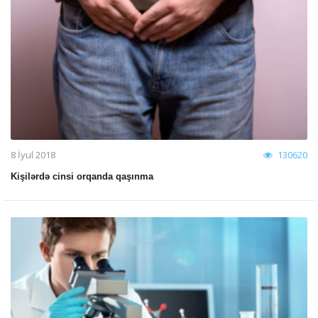
8 İyul 2018
130620
Kişilərdə cinsi orqanda qaşınma