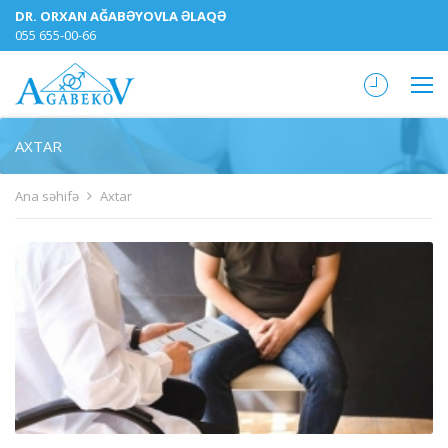
DR. ORXAN AĞABƏYOVLA ƏLAQƏ
055 655-00-66
AXTAR
Ana səhifə
Axtar