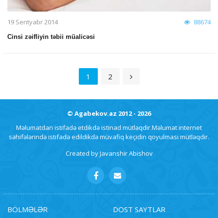
19 Sentyabr 2014
88674
Cinsi zəifliyin təbii müalicəsi
1
2
© Agabekov.az 2012 - 2026
Məlumatdan istifadə etdikdə istinad mütləqdir.Məlumat internet
səhifələrində istifadə edildikdə müvafiq keçidin qoyulması mütləqdir.
Created by
Javanshir Abishov
BÖLMƏLƏR
DOST SAYTLAR