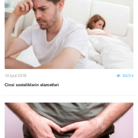
10 İyul 2018
84254
Cinsi xəstəliklərin əlamətləri