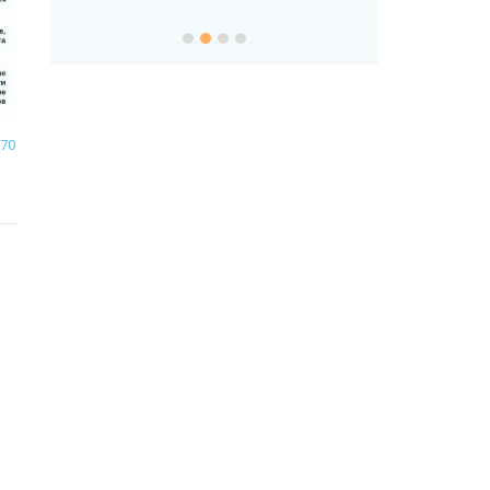
sualların cav
70