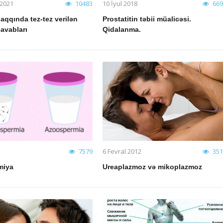
 2021
10483
10 İyul 2018
669
haqqında tez-tez verilən
Prostatitin təbii müalicəsi.
cavabları
Qidalanma.
7579
6 Fevral 2012
351
10483
miya
Ureaplazmoz və mikoplazmoz
qqında tez-tez verilən
Prostatitin müalicəsi
vabları
Prostatitin müalicəsi
qında tez-tez verilən