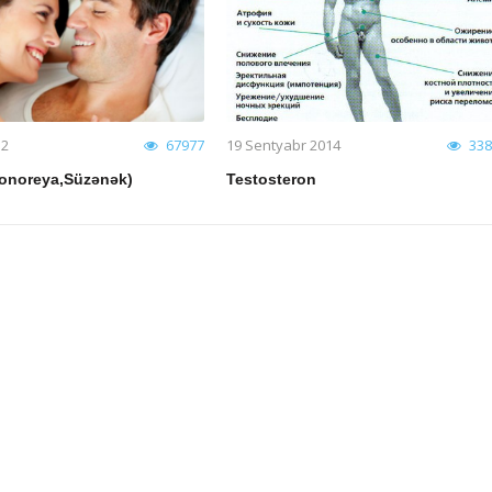
bları
12
67977
19 Sentyabr 2014
338
Qonoreya,Süzənək)
Testosteron