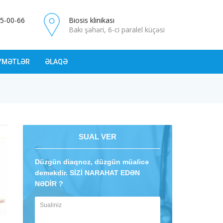
5-00-66
Biosis klinikası
Bakı şəhəri, 6-ci paralel küçəsi
YMƏTLƏR
ƏLAQƏ
SUAL VER
Düzgün diaqnoz, düzgün müalicə
deməkdir. SİZİ NARAHAT EDƏN
NƏDİR ?