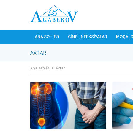
ANA SƏHİFƏ
CİNSİ İNFEKSİYALAR
MƏQALƏ
AXTAR
Ana səhifə
Axtar