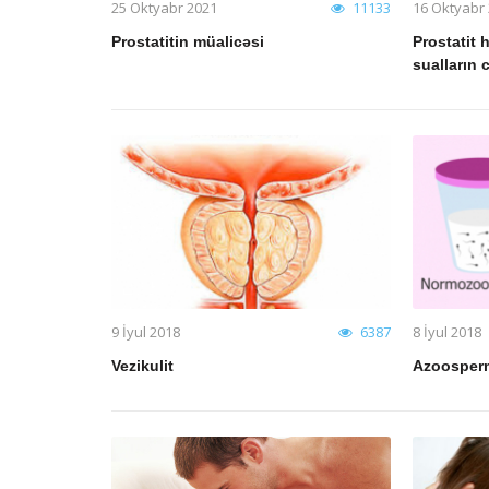
25 Oktyabr 2021
11133
16 Oktyabr
Prostatitin müalicəsi
Prostatit 
sualların 
9 İyul 2018
6387
8 İyul 2018
12540
Vezikulit
Azoosper
Varikosel haqqında tez-tez verilən
Prostatit ha
sualların cavabları
sualların ca
Varikosel haqqında tez-tez verilən
Prostatit haq