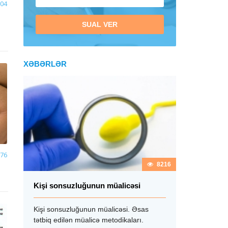
04
SUAL VER
XƏBƏRLƏR
76
11133
8216
Kişi sonsuzluğunun müalicəsi
Varikosel h
sualların ca
Kişi sonsuzluğunun müalicəsi. Əsas
tətbiq edilən müalicə metodikaları.
Varikosel haq