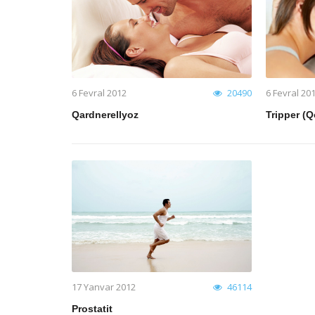
sualların cavabları
sualların cava
6 Fevral 2012
20490
6 Fevral 20
Qardnerellyoz
Tripper (
17 Yanvar 2012
46114
Prostatit