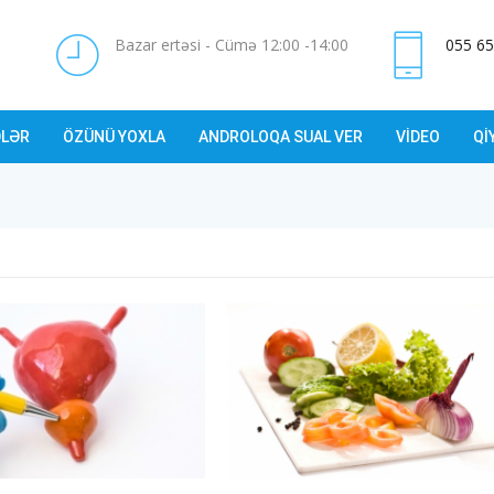
Bazar ertəsi - Cümə 12:00 -14:00
055 65
LƏR
ÖZÜNÜ YOXLA
ANDROLOQA SUAL VER
VİDEO
Qİ