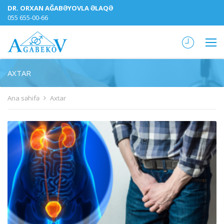
DR. ORXAN AĞABƏYOVLA ƏLAQƏ
055 655-00-66
AXTAR
Ana səhifə
Axtar