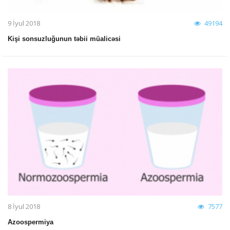
9 İyul 2018
49194
Kişi sonsuzluğunun təbii müalicəsi
8 İyul 2018
7577
Azoospermiya