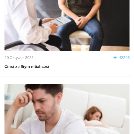
20 Oktyabr 2021
48208
Cinsi zəifliyin müalicəsi