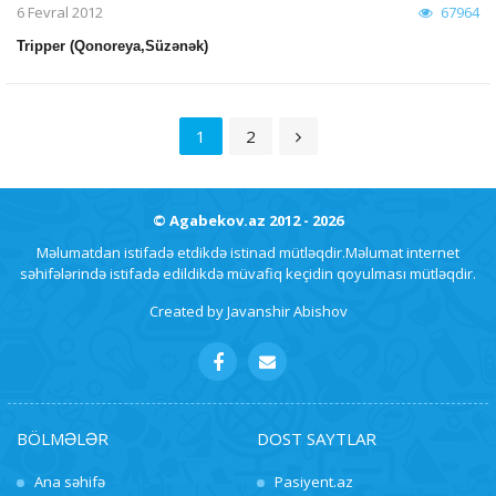
6 Fevral 2012
67964
Tripper (Qonoreya,Süzənək)
1
2
© Agabekov.az 2012 - 2026
Məlumatdan istifadə etdikdə istinad mütləqdir.Məlumat internet
səhifələrində istifadə edildikdə müvafiq keçidin qoyulması mütləqdir.
Created by
Javanshir Abishov
BÖLMƏLƏR
DOST SAYTLAR
Ana səhifə
Pasiyent.az