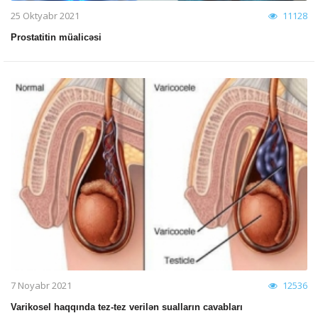
25 Oktyabr 2021
11128
Prostatitin müalicəsi
7 Noyabr 2021
12536
Varikosel haqqında tez-tez verilən sualların cavabları