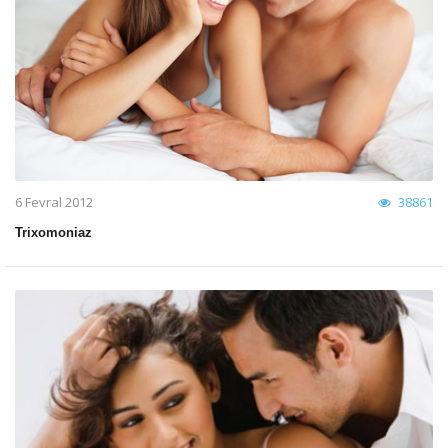
6 Fevral 2012
38861
Trixomoniaz