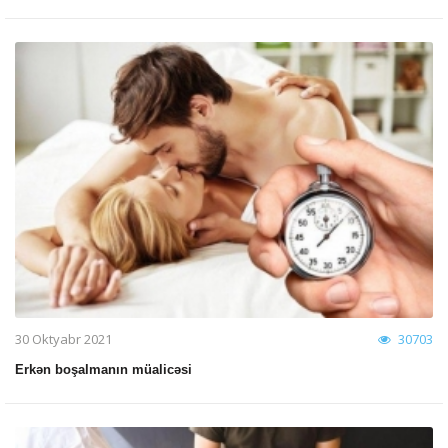
30 Oktyabr 2021
30703
Erkən boşalmanın müalicəsi