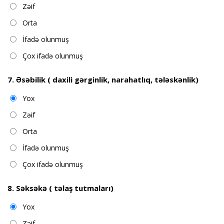
Zəif
Orta
İfadə olunmuş
Çox ifadə olunmuş
7. Əsəbilik ( daxili gərginlik, narahatlıq, tələskənlik)
Yox
Zəif
Orta
İfadə olunmuş
Çox ifadə olunmuş
8. Səksəkə ( təlaş tutmaları)
Yox
Zəif