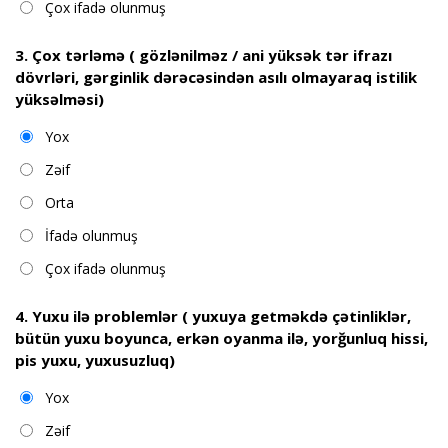
Çox ifadə olunmuş
3. Çox tərləmə ( gözlənilməz / ani yüksək tər ifrazı
dövrləri, gərginlik dərəcəsindən asılı olmayaraq istilik
yüksəlməsi)
Yox
Zəif
Orta
İfadə olunmuş
Çox ifadə olunmuş
4. Yuxu ilə problemlər ( yuxuya getməkdə çətinliklər,
bütün yuxu boyunca, erkən oyanma ilə, yorğunluq hissi,
pis yuxu, yuxusuzluq)
Yox
Zəif