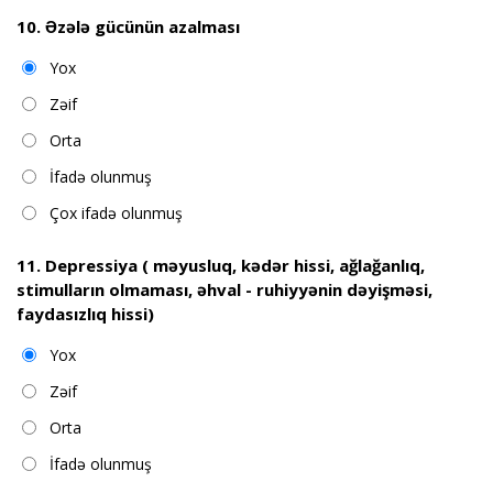
10. Əzələ gücünün azalması
Yox
Zəif
Orta
İfadə olunmuş
Çox ifadə olunmuş
11. Depressiya ( məyusluq, kədər hissi, ağlağanlıq,
stimulların olmaması, əhval - ruhiyyənin dəyişməsi,
faydasızlıq hissi)
Yox
Zəif
Orta
İfadə olunmuş