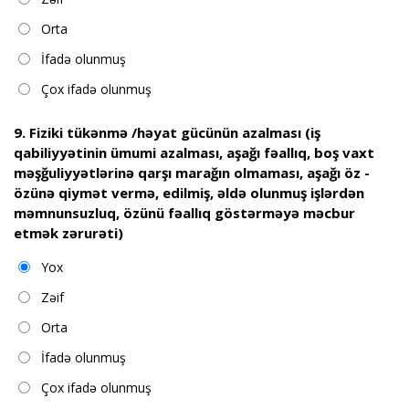
Orta
İfadə olunmuş
Çox ifadə olunmuş
9. Fiziki tükənmə /həyat gücünün azalması (iş
qabiliyyətinin ümumi azalması, aşağı fəallıq, boş vaxt
məşğuliyyətlərinə qarşı marağın olmaması, aşağı öz -
özünə qiymət vermə, edilmiş, əldə olunmuş işlərdən
məmnunsuzluq, özünü fəallıq göstərməyə məcbur
etmək zərurəti)
Yox
Zəif
Orta
İfadə olunmuş
Çox ifadə olunmuş