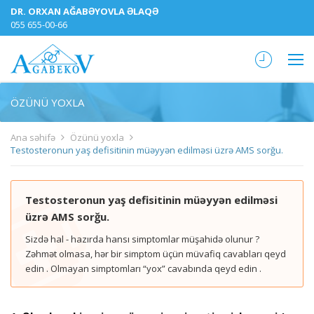
DR. ORXAN AĞABƏYOVLA ƏLAQƏ
055 655-00-66
ÖZÜNÜ YOXLA
Ana səhifə
Özünü yoxla
Testosteronun yaş defisitinin müəyyən edilməsi üzrə AMS sorğu.
Testosteronun yaş defisitinin müəyyən edilməsi
üzrə AMS sorğu.
Sizdə hal - hazırda hansı simptomlar müşahidə olunur ?
Zəhmət olmasa, hər bir simptom üçün müvafiq cavabları qeyd
edin . Olmayan simptomları “yox” cavabında qeyd edin .