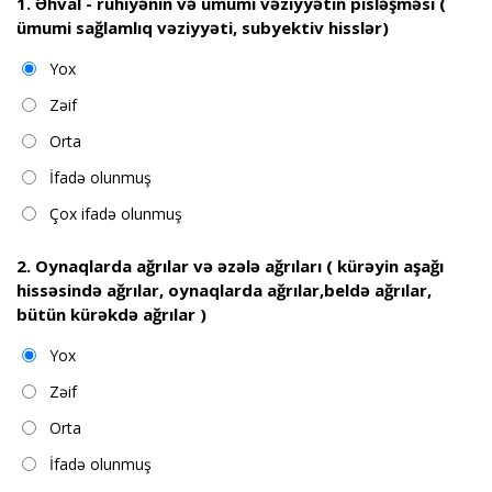
1. Əhval - ruhiyənin və ümumi vəziyyətin pisləşməsi (
ümumi sağlamlıq vəziyyəti, subyektiv hisslər)
Yox
Zəif
Orta
İfadə olunmuş
Çox ifadə olunmuş
2. Oynaqlarda ağrılar və əzələ ağrıları ( kürəyin aşağı
hissəsində ağrılar, oynaqlarda ağrılar,beldə ağrılar,
bütün kürəkdə ağrılar )
Yox
Zəif
Orta
İfadə olunmuş