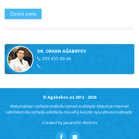
Özünü yoxla
DR. ORXAN AĞABƏYOV
055 655-00-66
© Agabekov.az 2012 - 2026
Məlumatdan istifadə etdikdə istinad mütləqdir.Məlumat internet
səhifələrində istifadə edildikdə müvafiq keçidin qoyulması mütləqdir.
Created by
Javanshir Abishov