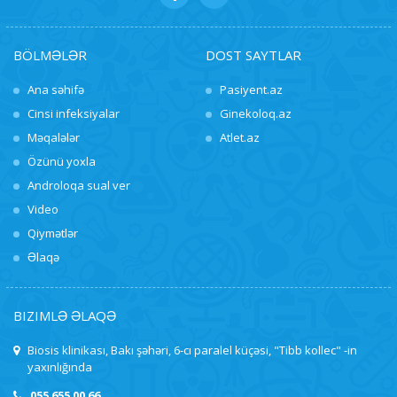
BÖLMƏLƏR
DOST SAYTLAR
Ana səhifə
Pasiyent.az
Cinsi infeksiyalar
Ginekoloq.az
Məqalələr
Atlet.az
Özünü yoxla
Androloqa sual ver
Video
Qiymətlər
Əlaqə
BIZIMLƏ ƏLAQƏ
Biosis klinikası, Bakı şəhəri, 6-cı paralel küçəsi, "Tibb kollec" -in
yaxınlığında
055 655 00 66