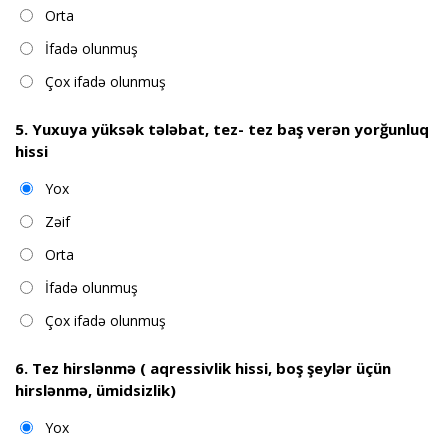
Orta
İfadə olunmuş
Çox ifadə olunmuş
5. Yuxuya yüksək tələbat, tez- tez baş verən yorğunluq
hissi
Yox
Zəif
Orta
İfadə olunmuş
Çox ifadə olunmuş
6. Tez hirslənmə ( aqressivlik hissi, boş şeylər üçün
hirslənmə, ümidsizlik)
Yox