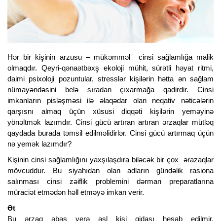
Hər bir kişinin arzusu – mükəmməl cinsi sağlamlığa malik
olmaqdır. Qeyri-qənaətbəxş ekoloji mühit, sürətli həyat ritmi,
daimi psixoloji pozuntular, stresslər kişilərin hətta ən sağlam
nümayəndəsini belə sıradan çıxarmağa qadirdir. Cinsi
imkanların pisləşməsi ilə əlaqədar olan neqativ nəticələrin
qarşısnı almaq üçün xüsusi diqqəti kişilərin yeməyinə
yönəltmək lazımdır. Cinsi gücü artıran artıran ərzaqlar mütləq
qaydada burada təmsil edilməlidirlər. Cinsi gücü artırmaq üçün
nə yemək lazımdır?
Kişinin cinsi sağlamlığını yaxşılaşdıra biləcək bir çox ərazaqlar
mövcuddur. Bu siyahıdan olan adların gündəlik rasiona
salınması cinsi zəiflik problemini dərman preparatlarına
müraciət etmədən həll etməyə imkan verir.
Ət
Bu ərzaq əbəs yerə əsl kişi qidası hesab edilmir,