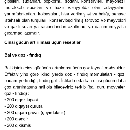
çipsiləri, suxarıları, popkornu, sodanı, konservləri, mayonezi,
mürəkkəb sousları və hazır vəziyyətdə olan ədviyyaları,
yarımfabrikatları, kolbasaları, hisə verilmiş ət və balığı, sənaye
istehsalı olan turşuları, konservləşdirilmiş tərəvəz və meyvələri
və qazlı suları ya rasiondandan azaltmaq, ya da ümumiyyətlə
çıxarmaq lazımdır.
Cinsi gücün artırılması üçün reseptlər
Bal və qoz - fındıq
Bal kişinin cinsi gücünün artırılması üçün çox faydalı məhsuldur.
Effektivliyinə görə ikinci yerdə qoz - fındıq məmulatları - qoz,
badam yerfındığı, fındıq gəlir. İstifadə edərkən cinsi gücün daha
çox artırılmasına nail ola biləcəyiniz tərkib (bal, quru meyvələr,
qoz - fındıq) :
• 200 q qoz ləpəsi
• 200 q qaysı qurusu
• 200 q qara gavalı (çəyirdəksiz)
• 200 q əncir
• 200 q kişmiş