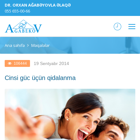
DR. ORXAN AĞABƏYOVLA ƏLAQƏ
055 655-00-66
Ana səhifə
Məqalələr
19 Sentyabr 2014
106444
Cinsi güc üçün qidalanma