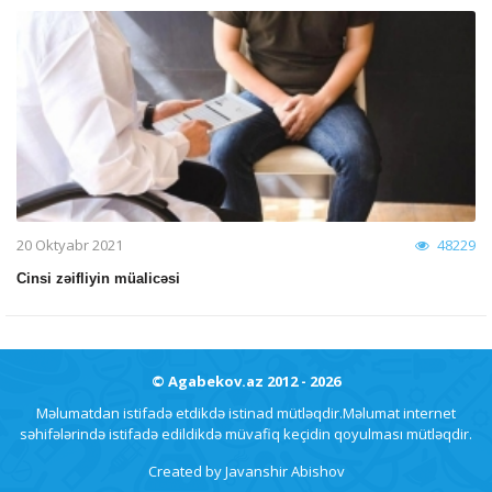
20 Oktyabr 2021
48229
Cinsi zəifliyin müalicəsi
© Agabekov.az 2012 - 2026
Məlumatdan istifadə etdikdə istinad mütləqdir.Məlumat internet
səhifələrində istifadə edildikdə müvafiq keçidin qoyulması mütləqdir.
Created by
Javanshir Abishov