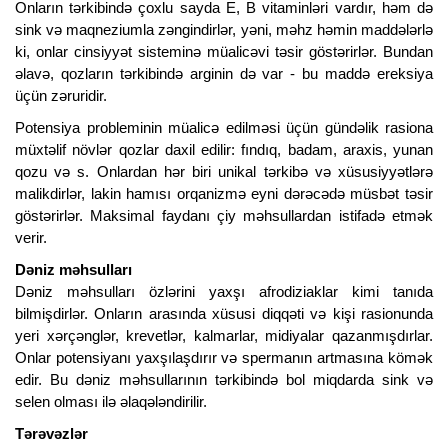
Onların tərkibində çoxlu sayda E, B vitaminləri vardır, həm də
sink və maqneziumla zəngindirlər, yəni, məhz həmin maddələrlə
ki, onlar cinsiyyət sisteminə müalicəvi təsir göstərirlər. Bundan
əlavə, qozların tərkibində arginin də var - bu maddə ereksiya
üçün zəruridir.
Potensiya probleminin müalicə edilməsi üçün gündəlik rasiona
müxtəlif növlər qozlar daxil edilir: fındıq, badam, araxis, yunan
qozu və s. Onlardan hər biri unikal tərkibə və xüsusiyyətlərə
malikdirlər, lakin hamısı orqanizmə eyni dərəcədə müsbət təsir
göstərirlər. Maksimal faydanı çiy məhsullardan istifadə etmək
verir.
Dəniz məhsulları
Dəniz məhsulları özlərini yaxşı afrodiziaklar kimi tanıda
bilmişdirlər. Onların arasında xüsusi diqqəti və kişi rasionunda
yeri xərçənglər, krevetlər, kalmarlar, midiyalar qazanmışdırlar.
Onlar potensiyanı yaxşılaşdırır və spermanın artmasına kömək
edir. Bu dəniz məhsullarının tərkibində bol miqdarda sink və
selen olması ilə əlaqələndirilir.
Tərəvəzlər