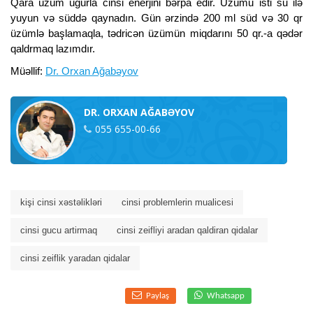
Qara üzüm uğurla cinsi enerjini bərpa edir. Üzümü isti su ilə
yuyun və süddə qaynadın. Gün ərzində 200 ml süd və 30 qr
üzümlə başlamaqla, tədricən üzümün miqdarını 50 qr.-a qədər
qaldrmaq lazımdır.
Müəllif:
Dr. Orxan Ağabəyov
DR. ORXAN AĞABƏYOV
055 655-00-66
kişi cinsi xəstəlikləri
cinsi problemlerin mualicesi
cinsi gucu artirmaq
cinsi zeifliyi aradan qaldiran qidalar
cinsi zeiflik yaradan qidalar
Paylaş
Whatsapp