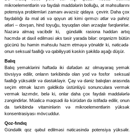
mikroelementlərin və faydalı maddələrin bolluğu, ət məhsullarını
potensiya problemləri zamanı əvəzsiz qidaya çevirir. Daha çox
faydalılığı ilə mal əti və qoyun əti kimi qırmızı ətlər və pəhriz
ətləri – dovşan, hind toyuğu, toyuqdan olan ərzaqlar fərqlənirlər.
Nəzərə almaq vacibdir ki, gündəlik rasiona həddən artıq
həcmdə ət daxil edilməsi əks təsir yarada bilər: orqanizm bütün
gücünü bu həmin məhsulu həzm etməyə yönəldir ki, nəticədə
onun seksual fəallığı və qabiliyyəti kəskin şəkildə aşağı düşür.
Balıq
Balıq yeməklərini həftədə iki dəfədən az olmayaraq yemək
tövsiyyə edilir, onların tərkibində olan yod və fosfor seksual
fəallığı yüksəldir və dəstəkləyir. Çay və dəniz balıqları arasında
seçim etmək lazım gəldikdə üstünlüyü sonunculara vermək
vermək lazımdır, belə ki, onlar daha çox faydalı maddələrlə
zəngindirlər. Müalicə məqsədi ilə kürüdən də istifadə edilir, onun
da tərkibində vitaminlərin və mikroelementlərin yüksək
konsentrasiyası mövcuddur.
Qoz-fındıq
Gündəlik qoz qəbul edilməsi nəticəsində potensiya yüksəlir.