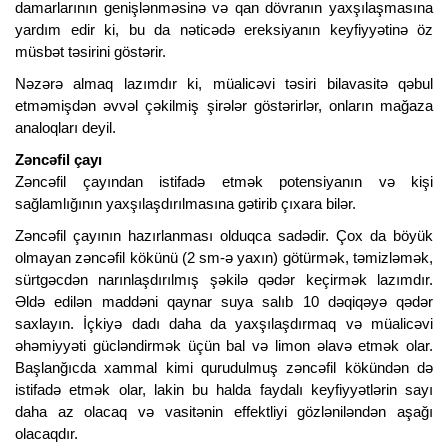
damarlarının genişlənməsinə və qan dövranın yaxşılaşmasına
yardım edir ki, bu da nəticədə ereksiyanın keyfiyyətinə öz
müsbət təsirini göstərir.
Nəzərə almaq lazımdır ki, müalicəvi təsiri bilavasitə qəbul
etməmişdən əvvəl çəkilmiş şirələr göstərirlər, onların mağaza
analoqları deyil.
Zəncəfil çayı
Zəncəfil çayından istifadə etmək potensiyanın və kişi
sağlamlığının yaxşılaşdırılmasına gətirib çıxara bilər.
Zəncəfil çayının hazırlanması olduqca sadədir. Çox da böyük
olmayan zəncəfil kökünü (2 sm-ə yaxın) götürmək, təmizləmək,
sürtgəcdən narınlaşdırılmış şəkilə qədər keçirmək lazımdır.
Əldə edilən maddəni qaynar suya salıb 10 dəqiqəyə qədər
saxlayın. İçkiyə dadı daha da yaxşılaşdırmaq və müalicəvi
əhəmiyyəti gücləndirmək üçün bal və limon əlavə etmək olar.
Başlanğıcda xammal kimi qurudulmuş zəncəfil kökündən də
istifadə etmək olar, lakin bu halda faydalı keyfiyyətlərin sayı
daha az olacaq və vasitənin effektliyi gözləniləndən aşağı
olacaqdır.