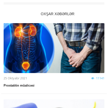
OXŞAR XƏBƏRLƏR
25 Oktyabr 2021
11141
Prostatitin müalicəsi