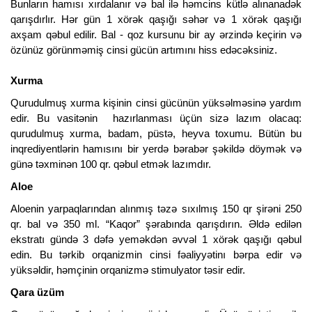
Bunların hamısı xırdalanır və bal ilə həmcins kütlə alınanadək
qarışdırlır. Hər gün 1 xörək qaşığı səhər və 1 xörək qaşığı
axşam qəbul edilir. Bal - qoz kursunu bir ay ərzində keçirin və
özünüz görünməmiş cinsi gücün artımını hiss edəcəksiniz.
Xurma
Qurudulmuş xurma kişinin cinsi gücünün yüksəlməsinə yardım
edir. Bu vasitənin hazırlanması üçün sizə lazım olacaq:
qurudulmuş xurma, badam, püstə, heyva toxumu. Bütün bu
inqrediyentlərin hamısını bir yerdə bərabər şəkildə döymək və
günə təxminən 100 qr. qəbul etmək lazımdır.
Aloe
Aloenin yarpaqlarından alınmış təzə sıxılmış 150 qr şirəni 250
qr. bal və 350 ml. “Kaqor” şərabında qarışdırın. Əldə edilən
ekstratı gündə 3 dəfə yeməkdən əvvəl 1 xörək qaşığı qəbul
edin. Bu tərkib orqanizmin cinsi fəaliyyətinı bərpa edir və
yüksəldir, həmçinin orqanizmə stimulyator təsir edir.
Qara üzüm