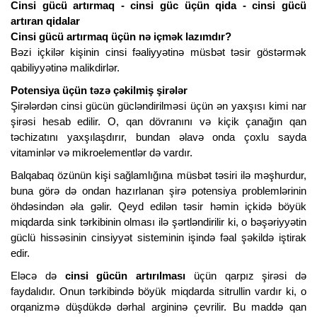
Cinsi gücü artırmaq - cinsi güc üçün qida - cinsi gücü
artıran qidalar
Cinsi gücü artırmaq üçün nə içmək lazımdır?
Bəzi içkilər kişinin cinsi fəaliyyətinə müsbət təsir göstərmək
qabiliyyətinə malikdirlər.
Potensiya üçün təzə çəkilmiş şirələr
Şirələrdən cinsi gücün gücləndirilməsi üçün ən yaxşısı kimi nar
şirəsi hesab edilir. O, qan dövranını və kiçik çanağın qan
təchizatını yaxşılaşdırır, bundan əlavə onda çoxlu sayda
vitaminlər və mikroelementlər də vardır.
Balqabaq özünün kişi sağlamlığına müsbət təsiri ilə məşhurdur,
buna görə də ondan hazırlanan şirə potensiya problemlərinin
öhdəsindən əla gəlir. Qeyd edilən təsir həmin içkidə böyük
miqdarda sink tərkibinin olması ilə şərtləndirilir ki, o bəşəriyyətin
güclü hissəsinin cinsiyyət sisteminin işində fəal şəkildə iştirak
edir.
Eləcə də
cinsi gücün artırılması
üçün qarpız şirəsi də
faydalıdır. Onun tərkibində böyük miqdarda sitrullin vardır ki, o
orqanizmə düşdükdə dərhal argininə çevrilir. Bu maddə qan