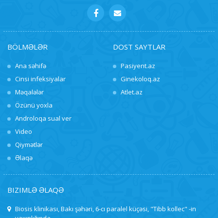
BÖLMƏLƏR
DOST SAYTLAR
Ana səhifə
Pasiyent.az
Cinsi infeksiyalar
Ginekoloq.az
Məqalələr
Atlet.az
Özünü yoxla
Androloqa sual ver
Video
Qiymətlər
Əlaqə
BIZIMLƏ ƏLAQƏ
Biosis klinikası, Bakı şəhəri, 6-cı paralel küçəsi, "Tibb kollec" -in
yaxınlığında