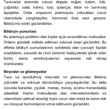
Tərəvəzlər arasında xüsusi diqqətə soğan, kələm, kök,
çuğundur, salat, kəhriz, turp, qulançar, bibər və sarımsaq
layiqdirlər. Onlar orqanizmi potensiyanı yüksəldən zəruri
vitaminlərlə zənginləşdirir, hormonal fona təsir göstərir,
libido(cinsi istək) gücləndirirlər.
Bildirçin yumurtası
Bu potensiya problemi olan kişilər üçün əvəzedilməz məhsuldur.
Onların gündəlik istifadə edilməsi seksual istəyi gücləndirir. Bu
effektə bildirçin yumurtalarının tərkibində olan çoxsaylı faydalı
maddələrin, xüsusilə də cinsi sistemin fəaliyyətində iştirak edən
fosfor, dəmir, aminturşularının sayəsində nail olmaq
mümkündür.
Meyvələr və giləmeyvələr
Təzə və qurudulmuş meyvələr və giləmeyvələr libidonu
yüksəldir və seksual dözümlülüyü yaxşılaşdırırlar. Bu iddia
xüsusilə bananlar, çiyələk, manqo, moruq, üzümə münasibətdə
ədalətlidir.
Həmin məhsullarda olan mikroelementlərin və
vitaminlərin optimal tarazlığı kişini zəruri olan enerji ilə təmin edir
və cinsiyyət hormonlarının emal edilməsini gücləndirir.