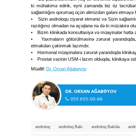
ki mühakimə edirik, eyni zamanda biz öz təcrübəmiz
sağlamlığını qorumaq üçün əlimizdən gələni etməyə h
• Sizin androloqu ziyarət etməniz və Sizin sağlamlıq
razılığınız olmadan nə açıqlana nə də ki müzakirə olun
• Bizim klinikada konsultasiya və müayinələr hətta 
• Yaxmaların götürülməsinə zərurət yarandıqda, 
etməkdən çəkinmək lazımdır.
• Hormonal müayinələrə zərurət yarandıqda klinikay
• Prostat vəzinin USM-i lazım olduqda, klinikaya sid
Müəllif:
Dr. Orxan Ağabəyov
DR. ORXAN AĞABƏYOV
055 655-00-66
androloq
androloq Bakı
androloq Bakida
andr