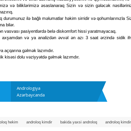
ə və biliklərimizə əsaslanaraq Sizin və sizin gələcək nəsillərini
azırıq.
 durumunuz ilə bağlı məlumatlar həkim sirridir və qohumlarınızla Si
a bilər.
ən vasvası pasiyentlərdə belə diskomfort hissi yaratmayacaq.
axşamdan və ya analizdən əvvəl ən azı 3 saat ərzində sidik if
a açqarına gəlmək lazımdır.
ik kisəsi dolu vəziyyətdə gəlmək lazımdır.
Andrologiya
Azərbaycanda
oloq hekim
androloq kimdir
bakida yaxsi androloq
androloq kimdir