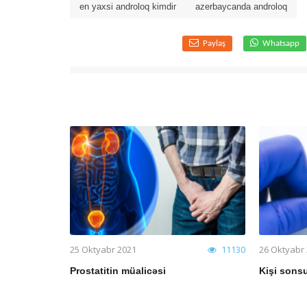
en yaxsi androloq kimdir
azerbaycanda androloq
Paylaş
Whatsapp
25 Oktyabr 2021
11130
26 Oktyabr
Prostatitin müalicəsi
Kişi sons