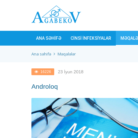
ANA SƏHİFƏ
CİNSİ İNFEKSİYALAR
MƏQALƏ
Ana səhifə
Məqalələr
23 İyun 2018
16226
Androloq