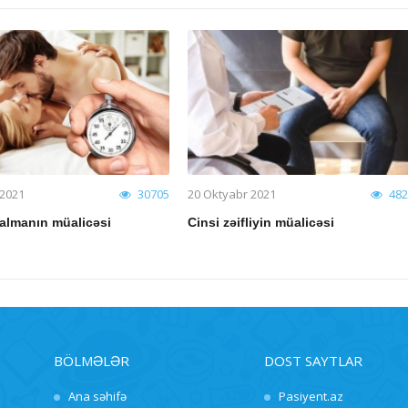
 2021
30705
20 Oktyabr 2021
482
almanın müalicəsi
Cinsi zəifliyin müalicəsi
BÖLMƏLƏR
DOST SAYTLAR
Ana səhifə
Pasiyent.az