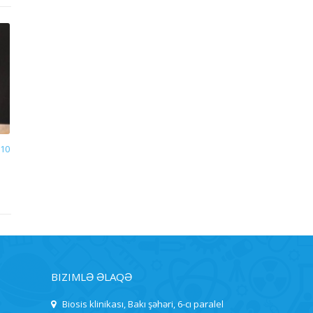
10
BIZIMLƏ ƏLAQƏ
Biosis klinikası, Bakı şəhəri, 6-cı paralel