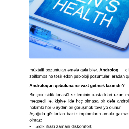
müxtəlif pozuntuları əmələ gələ bilər.
Androloq
— cin
zəifləməsinə təsir edən psixoloji pozuntuları aradan q
Androloqun qəbuluna nə vaxt getmək lazımdır?
12537
10477
Bir çox sidik-tənasül sisteminin xəstəlikləri uzun m
məqsədi ilə, kişiyə ildə heç olmasa bir dəfə andr
Prostatit haqqında tez-tez verilən
Prostatitin 
həkimlə hər 6 aydan bir görüşmək tövsiyə olunur.
sualların cavabları
Aşağıda göstərilən bəzi simptomların əmələ gəlməs
Prostatitin mü
olmaz:
Prostatit haqqında tez-tez verilən
• Sidik ifrazı zamanı diskomfort;