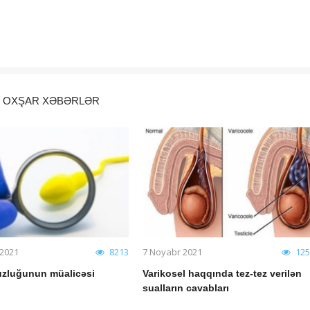
OXŞAR XƏBƏRLƏR
 2021
8213
7 Noyabr 2021
125
uzluğunun müalicəsi
Varikosel haqqında tez-tez verilən
sualların cavabları