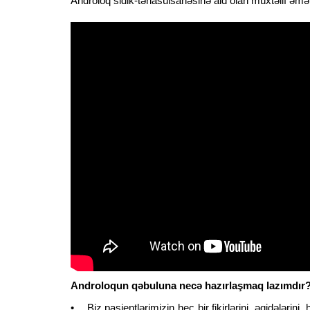
Androloq sidik-tənasülsahəsinə aid olan müxtəlif əməliy
Androloqun qəbuluna necə hazırlaşmaq lazımdır
• Biz pasientlərimizin heç bir fikirlərini, əqidələrini,