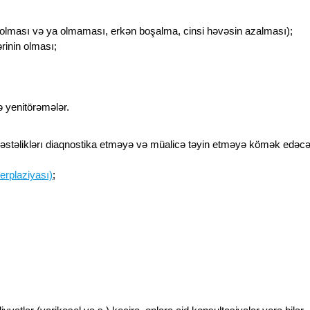
olması və ya olmaması, erkən boşalma, cinsi həvəsin azalması);
ərinin olması;
ə yenitörəmələr.
 xəstəliklərı diaqnostika etməyə və müalicə təyin etməyə kömək edəcə
erplaziyası)
;