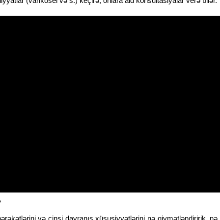
yatlar (varikosel və s.) keçirə, onlara aid konsultasiyalar verə bilər.
?
 hərəkətlərini və cinsi davranış xüsusiyyətlərini nə qiymətləndiririk, nə