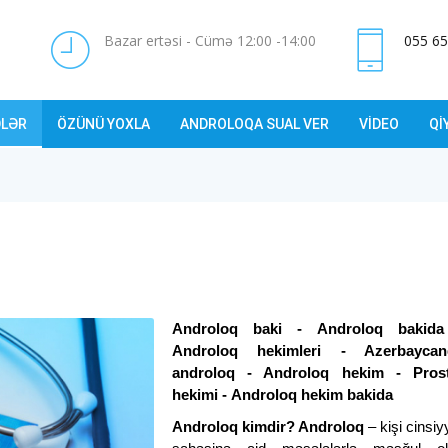
Bazar ertəsi - Cümə 12:00 -14:00
055 65
LƏR
ÖZÜNÜ YOXLA
ANDROLOQA SUAL VER
VİDEO
Qİ
Androloq baki - Androloq bakida
Androloq hekimleri - Azerbaycan
androloq - Androloq hekim - Prost
hekimi - Androloq hekim bakida
Androloq kimdir? Androloq
– kişi cinsiy