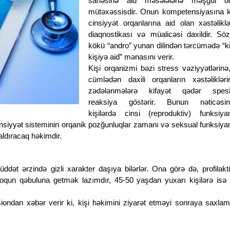
sahəsinə aid məsələlərlə məşğul ol
mütəxəssisdir. Onun kompetensiyasına k
cinsiyyət orqanlarına aid olan xəstəliklə
diaqnostikası və müalicəsi daxildir. Sö
kökü “andro” yunan dilindən tərcümədə “ki
kişiyə aid” mənasını verir.
Kişi orqanizmi bəzi stress vəziyyətlərinə
cümlədən daxili orqanların xəstəlikləri
zədələnmələrə kifayət qədər spesif
reaksiya göstərir. Bunun nəticəsin
kişilərdə cinsi (reproduktiv) funksiya
siyyət sisteminin orqanik pozğunluqlar zamanı və seksual funksiya
aldıracaq həkimdir.
11130
üddət ərzində gizli xarakter daşıya bilərlər. Ona görə də, profilakt
oloqun qəbuluna getmək lazımdır, 45-50 yaşdan yuxarı kişilərə isə
müalicəsi
Kişi sonsuzluğunun müalicəsi
iondan xəbər verir ki, kişi həkimini ziyarət etməyi sonraya saxla
alicəsi
Kişi sonsuzluğunun müalicəsi. Əsas
tətbiq edilən müalicə metodikaları.