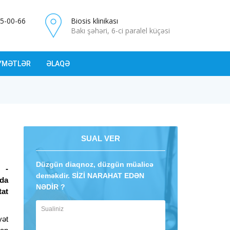
5-00-66
Biosis klinikası
Bakı şəhəri, 6-ci paralel küçəsi
YMƏTLƏR
ƏLAQƏ
SUAL VER
Düzgün diaqnoz, düzgün müalicə
 -
deməkdir. SİZİ NARAHAT EDƏN
da
NƏDİR ?
at
yət