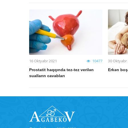
16 Oktyabr 2021
10477
30 Oktyabr
Prostatit haqqında tez-tez verilən
Erkən boş
sualların cavabları