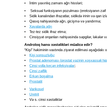
sualların cavabları
• İntim yaxınlıq zamanı ağrı hissləri;
• Seksual funksiyanın pozulması (ereksiyanın zəif 
• Sidik kanalından ifrazatlar, sidikdə irinin və qan izl
• Qasıq nahiyəsində ağrı, gicişmə və yandırma;
•
Xayalarda ağrı
• Tez-tez sidik ifraz etmə;
• Cinsiyyət orqanları nahiyəsində səpgilər, ləkələr v
Androloq hansı xəstəlikləri müalicə edir?
“Kişi” həkiminin vaxtında ziyarət edilməsi aşağıdakı
•
Kişi sonsuzluğu;
•
Prostat adenoması (prostat vəzinin xoşxassəli hip
•
Cinsi yolla keçən infeksiyalar
;
•
Cinsi zəiflik
•
Erkən boşalma
•
Prostatit
•
Varikosel
•
Uretrit
• Və s. cinsi xəstəliklər