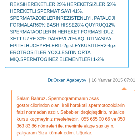
REKSIHEREKETLER 29% HEREKETSIZLER 59%
HEREKETLI SPERMAT SAYI 41%.
SPERMATAZOIDLERINREZISTENLIYI. PATALOJI
FORMALAR60%:BASH HISSE28% QUYRUQ12%
SPERMATAODLERIN HEREKET FORMASI:DUZ
XETT UZRE 30% DAIREVI 70% AQLUTINASIYA
EPITELHUCEYRELERI1-2g.sLEYKUSITLER2-4g.s
EROTROSITLER YOX.LESITIN ORTA
MIQ.SPERMTOGINEZ ELEMENTLERI 1-2%
Dr.Orxan Agabəyov
| 16 Yanvar 2015 07:01
Salam Bahruz. Spermoqrammanın əsas
göstəricilərindən olan, irəli hərəkətli spermotozoidlərin
faizi normadan azdır. Səbəbləri dəqiqləşdirib, müalicə
kursu keçməyiniz məsləhətdir. 055 655 00 66 və 050
363 83 86 nömrələri ilə, mənimlə əlaqə saxlayın,
çalışaram Sizə kömək edim. Uğurlar.