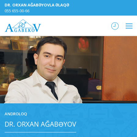
DR. ORXAN AĞABƏYOVLA ƏLAQƏ
055 655-00-66
ANDROLOQ
DR. ORXAN AĞABƏYOV