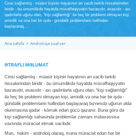
Cinsi sağlamlıq - müasir kişinin həyatının ən vacib tərkib hissələrindən
biridir - bu ümumilikdə həyatda müvəffəqiyyətin bazasıdır, əsasıdır - axı
qadınlarla uğuru olan, “kişi sağlamlığı” ilə heç bir problemi olmayan kişi,
əminlik və ona hər bir işdə - gündəlik problemlərin həllindən
başlayaraq...
Ana səhifə
Androloqa sual ver
ƏTRAFLI MƏLUMAT
Cinsi sağlamlıq - müasir kişinin həyatının ən vacib tərkib
hissələrindən biridir - bu ümumilikdə həyatda müvəffəqiyyətin
bazasıdır, əsasıdır - axı qadınlarla uğuru olan, “kişi sağlamlığı”
ilə heç bir problemi olmayan kişi, əminlik və ona hər bir işdə -
gündəlik problemlərin həllindən başlayaraq biznesdə uğurun əldə
olunmasına qədər - kömək edən gücü qazanır. Buna görə də
kişi sağlamlığı sahəsində problemlər zamanı mütəxəssisə
vaxtında müraciət etmək vacibdir.
Mən, həkim - androloq olaraq, mənə müraciət edən hər bir