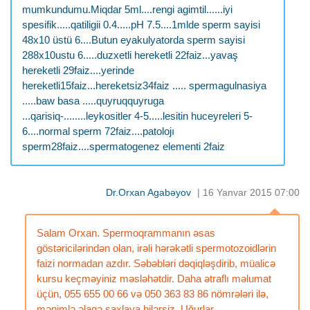
mumkundumu.Miqdar 5ml....rengi agimtil......iyi
spesifik.....qatiligii 0.4.....pH 7.5....1mlde sperm sayisi
48x10 üstü 6....Butun eyakulyatorda sperm sayisi
288x10ustu 6.....duzxetli hereketli 22faiz...yavaş
hereketli 29faiz....yerinde
hereketli15faiz...hereketsiz34faiz ..... spermagulnasiya
.....baw basa .....quyruqquyruga
...qarisiq-........leykositler 4-5.....lesitin huceyreleri 5-
6....normal sperm 72faiz....patolojı
sperm28faiz....spermatogenez elementi 2faiz
Dr.Orxan Agabəyov
| 16 Yanvar 2015 07:00
Salam Orxan. Spermoqrammanın əsas
göstəricilərindən olan, irəli hərəkətli spermotozoidlərin
faizi normadan azdır. Səbəbləri dəqiqləşdirib, müalicə
kursu keçməyiniz məsləhətdir. Daha ətraflı məlumat
üçün, 055 655 00 66 və 050 363 83 86 nömrələri ilə,
mənimlə əlaqə saxlaya bilərsiz. Uğurlar.