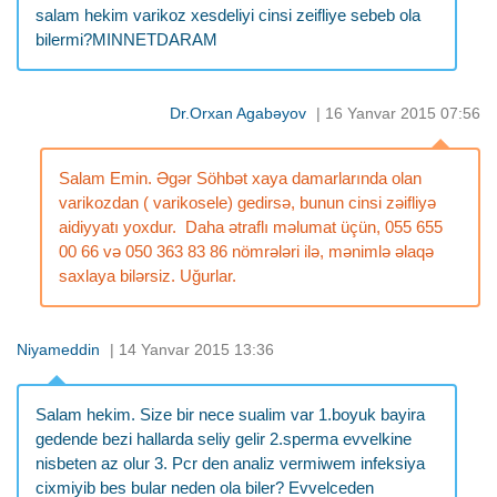
salam hekim varikoz xesdeliyi cinsi zeifliye sebeb ola
bilermi?MINNETDARAM
Dr.Orxan Agabəyov
| 16 Yanvar 2015 07:56
Salam Emin. Əgər Söhbət xaya damarlarında olan
varikozdan ( varikosele) gedirsə, bunun cinsi zəifliyə
aidiyyatı yoxdur. Daha ətraflı məlumat üçün, 055 655
00 66 və 050 363 83 86 nömrələri ilə, mənimlə əlaqə
saxlaya bilərsiz. Uğurlar.
Niyameddin
| 14 Yanvar 2015 13:36
Salam hekim. Size bir nece sualim var 1.boyuk bayira
gedende bezi hallarda seliy gelir 2.sperma evvelkine
nisbeten az olur 3. Pcr den analiz vermiwem infeksiya
cixmiyib bes bular neden ola biler? Evvelceden