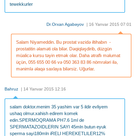
tewekkurler
Dr.Orxan Agabəyov
| 16 Yanvar 2015 07:01
Salam Niyameddin. Bu prostat vəzidə iltihabın -
prostatitin əlaməti ola bilər. Dəqiqləşdirib, düzgün
müalicə kursu təyin etmək olar. Daha ətraflı məlumat
üçün, 055 655 00 66 və 050 363 83 86 nömrələri ilə,
mənimlə əlaqə saxlaya bilərsiz. Uğurlar.
Bahruz
| 14 Yanvar 2015 12:16
salam doktor.menim 35 yashim var 5 ildir evliyem
ushaq olmur.xahish edirem komek
edin.SPERMOQRAMA PH7.6 1ml de
SPERMATAZOIDLERIN SAYI 45mln butun eyuk
sperma sayi180mln iRELI HEREKETLILER12%