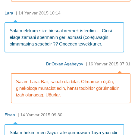
Lara
| 14 Yanvar 2015 10:14
Salam elekum size bir sual vermek isterdim ... Cinsi
elaqe zamani spermanin geri axmasi (cole)uwagin
olmamasina sesebdir ?? Onceden tewekkurler.
Dr.Orxan Agabəyov
| 16 Yanvar 2015 07:01
Salam Lara. Bəli, səbəb ola bilər. Olmaması üçün,
ginekoloqa müraciət edin, hansı tədbirlər görülməlidir
izah olunacaq. Uğurlar.
Elsen
| 14 Yanvar 2015 09:30
Salam hekim men 2aydir aile qurmuwam 1aya yaxindir