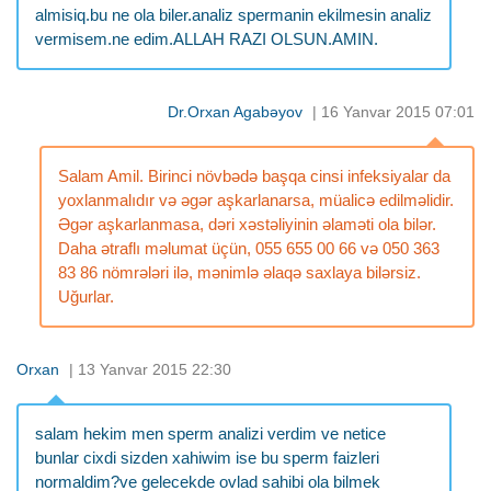
almisiq.bu ne ola biler.analiz spermanin ekilmesin analiz
vermisem.ne edim.ALLAH RAZI OLSUN.AMIN.
Dr.Orxan Agabəyov
| 16 Yanvar 2015 07:01
Salam Amil. Birinci növbədə başqa cinsi infeksiyalar da
yoxlanmalıdır və əgər aşkarlanarsa, müalicə edilməlidir.
Əgər aşkarlanmasa, dəri xəstəliyinin əlaməti ola bilər.
Daha ətraflı məlumat üçün, 055 655 00 66 və 050 363
83 86 nömrələri ilə, mənimlə əlaqə saxlaya bilərsiz.
Uğurlar.
Orxan
| 13 Yanvar 2015 22:30
salam hekim men sperm analizi verdim ve netice
bunlar cixdi sizden xahiwim ise bu sperm faizleri
normaldim?ve gelecekde ovlad sahibi ola bilmek