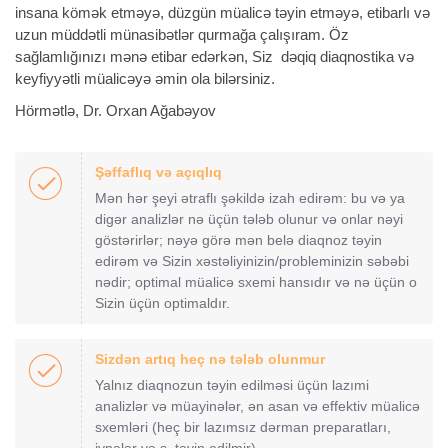
insana kömək etməyə, düzgün müalicə təyin etməyə, etibarlı və
uzun müddətli münasibətlər qurmağa çalışıram. Öz
sağlamlığınızı mənə etibar edərkən, Siz dəqiq diaqnostika və
keyfiyyətli müalicəyə əmin ola bilərsiniz.
Hörmətlə, Dr. Orxan Ağabəyov
Şəffaflıq və açıqlıq
Mən hər şeyi ətraflı şəkildə izah edirəm: bu və ya
digər analizlər nə üçün tələb olunur və onlar nəyi
göstərirlər; nəyə görə mən belə diaqnoz təyin
edirəm və Sizin xəstəliyinizin/probleminizin səbəbi
nədir; optimal müalicə sxemi hansıdır və nə üçün o
Sizin üçün optimaldır.
Sizdən artıq heç nə tələb olunmur
Yalnız diaqnozun təyin edilməsi üçün lazımi
analizlər və müayinələr, ən asan və effektiv müalicə
sxemləri (heç bir lazımsız dərman preparatları,