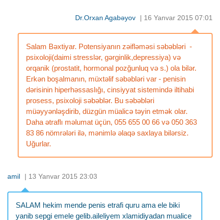
Dr.Orxan Agabəyov
| 16 Yanvar 2015 07:01
Salam Bəxtiyar. Potensiyanın zəifləməsi səbəbləri -
psixoloji(daimi stresslər, gərginlik,depressiya) və
orqanik (prostatit, hormonal pozğunluq və s.) ola bilər.
Erkən boşalmanın, müxtəlif səbəbləri var - penisin
dərisinin hiperhəssaslığı, cinsiyyat sistemində iltihabi
prosess, psixoloji səbəblər. Bu səbəbləri
müəyyənləşdirib, düzgün müalicə təyin etmək olar.
Daha ətraflı məlumat üçün, 055 655 00 66 və 050 363
83 86 nömrələri ilə, mənimlə əlaqə saxlaya bilərsiz.
Uğurlar.
amil
| 13 Yanvar 2015 23:03
SALAM hekim mende penis etrafi quru ama ele biki
yanib sepgi emele gelib.aileliyem xlamidiyadan mualice