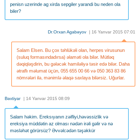
penisn uzerinde ag xirda sepgiler yarandi bu neden ola
biler?
Dr.Orxan Agabəyov
| 16 Yanvar 2015 07:01
Salam Elsen. Bu çox təhlükəli olan, herpes virusunun
(suluq formasındadırsa) əlaməti ola bilər. Mütləq
dəqiqləşdirin, bu gələcək hamiləliyə təsir edə bilər. Daha
ətraflı məlumat üçün, 055 655 00 66 və 050 363 83 86
nömrələri ilə, mənimlə əlaqə saxlaya bilərsiz. Uğurlar.
Bəxtiyar
| 14 Yanvar 2015 08:09
Salam həkim. Ereksıyanın zəifliyi,həvəssizlik və
ereksiya müddətin az olması nədən irəli gəlir və nə
məsləhət görürsüz? Əvvəlcədən təşəkkür