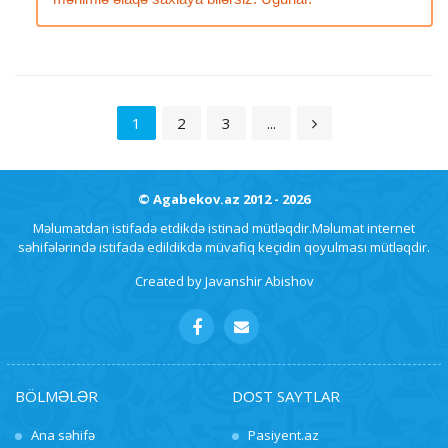
1
2
3
...
© Agabekov.az 2012 - 2026
Məlumatdan istifadə etdikdə istinad mütləqdir.Məlumat internet
səhifələrində istifadə edildikdə müvafiq keçidin qoyulması mütləqdir.
Created by
Javanshir Abishov
BÖLMƏLƏR
DOST SAYTLAR
Ana səhifə
Pasiyent.az