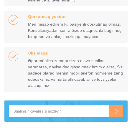
iynələr və s. təyin edilmir)
Qorxutmaq yoxdur
Mən hesab edirəm ki, pasiyenti qorxutmaq olmaz.
Konsultasiyadan sonra Sizdə diaqnoz ilə bağlı heç
bir qorxu və anlaşılmazlıq qalmayacaq.
Əks əlaqə
Əgər müalicə zamanı sizdə əlavə suallar
yaranarsa, nəyisə dəqiqləşdirmək lazım olarsa, Siz
sadəcə olaraq mənim mobil telefon nömrəmə zəng
edəcəksiniz və hərtərəfli cavablar və tövsiyyələr
alacaqsınız.